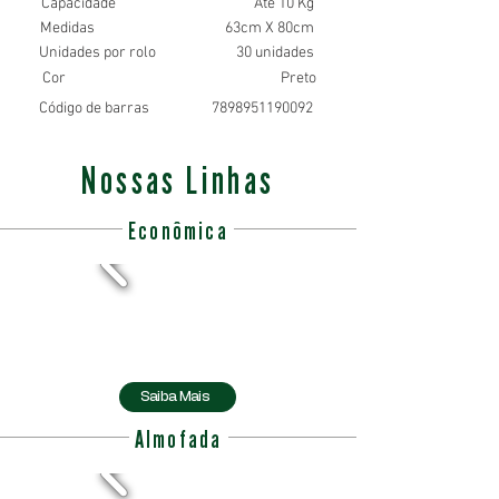
Capacidade
Até 10 Kg
Medidas
63cm X 80cm
Unidades por rolo
30 unidades
Cor
Preto
Código de barras
7898951190092
Nossas Linhas
Econômica
Saiba Mais
Almofada